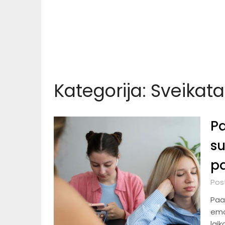
Kategorija:
Sveikata
Pa
su
pa
Pos
Paau
emoc
laik