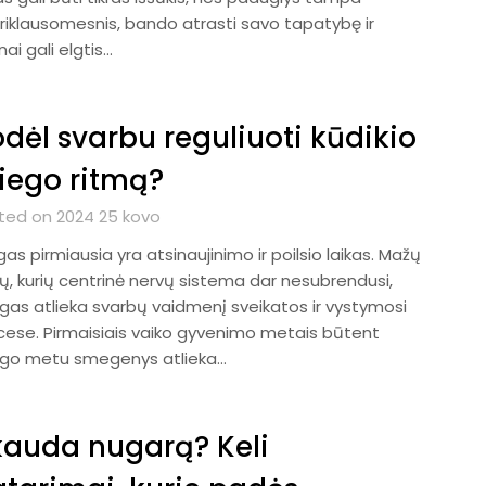
riklausomesnis, bando atrasti savo tapatybę ir
ai gali elgtis…
dėl svarbu reguliuoti kūdikio
iego ritmą?
ted on 2024 25 kovo
as pirmiausia yra atsinaujinimo ir poilsio laikas. Mažų
kų, kurių centrinė nervų sistema dar nesubrendusi,
gas atlieka svarbų vaidmenį sveikatos ir vystymosi
cese. Pirmaisiais vaiko gyvenimo metais būtent
go metu smegenys atlieka…
auda nugarą? Keli