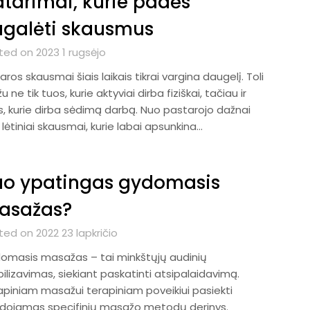
tarimai, kurie padės
ugalėti skausmus
ted on 2023 1 rugsėjo
ros skausmai šiais laikais tikrai vargina daugelį. Toli
u ne tik tuos, kurie aktyviai dirba fiziškai, tačiau ir
s, kurie dirba sėdimą darbą. Nuo pastarojo dažnai
 lėtiniai skausmai, kurie labai apsunkina…
uo ypatingas gydomasis
asažas?
ed on 2022 23 lapkričio
omasis masažas – tai minkštųjų audinių
lizavimas, siekiant paskatinti atsipalaidavimą.
apiniam masažui terapiniam poveikiui pasiekti
dojamas specifinių masažo metodų derinys.