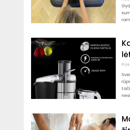
Gyd
sum
ram
Ka
lė
Pos
Svei
rūpi
tači
nesi
Ma