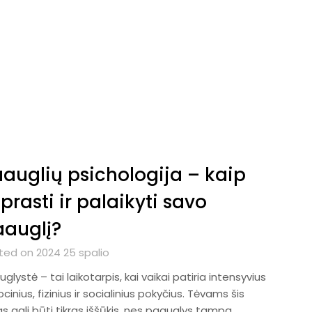
auglių psichologija – kaip
prasti ir palaikyti savo
auglį?
ted on 2024 25 spalio
glystė – tai laikotarpis, kai vaikai patiria intensyvius
inius, fizinius ir socialinius pokyčius. Tėvams šis
as gali būti tikras iššūkis, nes paauglys tampa