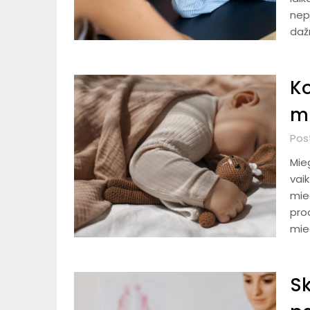
nep
dažn
Ko
m
Pos
Mieg
vai
mie
pro
mie
Sk