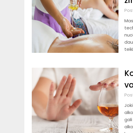
ži
Pos
Mas
tec
nuo
dau
teik
Ko
va
Pos
Joki
alk
gali
alko