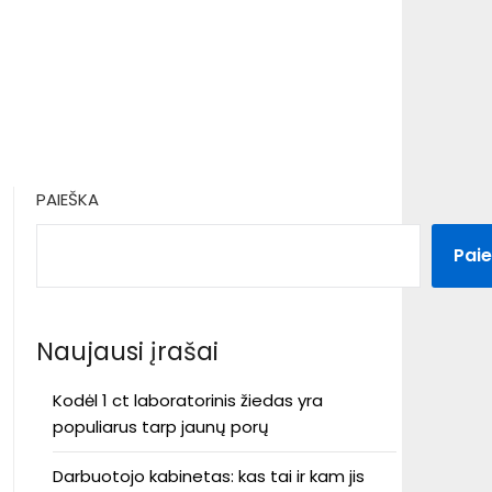
PAIEŠKA
Pai
Naujausi įrašai
Kodėl 1 ct laboratorinis žiedas yra
populiarus tarp jaunų porų
Darbuotojo kabinetas: kas tai ir kam jis