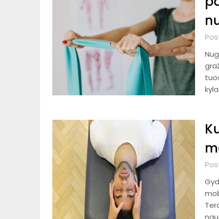
pa
n
Pos
Nuga
graž
tuo
kyla
K
m
Post
Gyd
mobi
Ter
nau