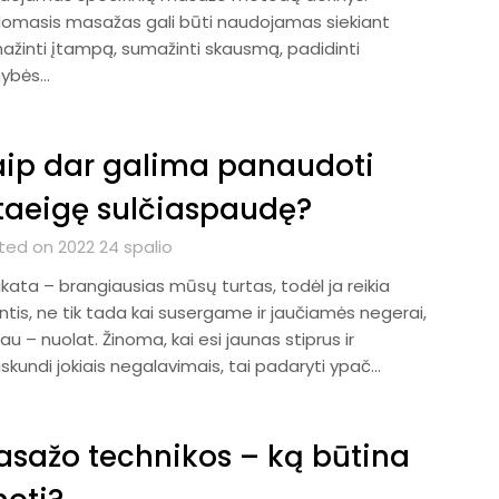
omasis masažas gali būti naudojamas siekiant
ažinti įtampą, sumažinti skausmą, padidinti
ybės…
ip dar galima panaudoti
taeigę sulčiaspaudę?
ted on 2022 24 spalio
kata – brangiausias mūsų turtas, todėl ja reikia
ntis, ne tik tada kai susergame ir jaučiamės negerai,
au – nuolat. Žinoma, kai esi jaunas stiprus ir
skundi jokiais negalavimais, tai padaryti ypač…
sažo technikos – ką būtina