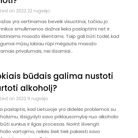
noti?
ted on 2022 22 rugsėjo
ažas yra vertinamas beveik visuotinai, tačiau jo
hnikos smulkmenos dažnai lieka paslaptimi net ir
latiniams masažo klientams. Taip gali būti todėl, kad
gumai mūsų labiau rūpi mėgautis masažo
iamais privalumais, nei išsamiai…
kiais būdais galima nustoti
rtoti alkoholį?
ted on 2022 9 rugsėjo
a paslaptis, kad Lietuvoje yra didelės problemos su
oholizmu. Išsigydyti savo priklausomybę nuo alkoholio
 būti sunkus ir ilgas procesas. Norint išvengti
holio vartojimo, reikės šiek tiek pakeisti savo