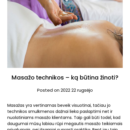
Masažo technikos – ką būtina žinoti?
Posted on 2022 22 rugsėjo
Masažas yra vertinamas beveik visuotinai, tačiau jo
technikos smulkmenos dažnai lieka paslaptimi net ir
nuolatiniams masažo klientams. Taip gali būti todėl, kad
daugumai mūsų labiau rūpi mėgautis masažo teikiamais
privalumais, nei išsamiai suprasti praktiką. Bent jau taip