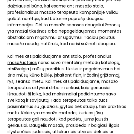
dažniausiai būna, kai esame ant masažo stalo,
profesionalaus masažo terapeuto kompanijoje vėliau
galbūt norėtųsi, kad būtume paprašę daugiau
informacijos. Dėl to masažo seansas daugeliui žmonių
yra mažai tikėtinas arba nepageidaujamas momentas
abstrakčiam mąstymui ar ugdymui. Tačiau pajutus
masažo naudą, natūralu, kad norisi sužinoti daugiau.
Kol mes atsipalaiduojame ant stalo, profesionalus
masažuotojas
naršo savo mentalinį metodų katalogą,
atsižvelgia į mūsų poreikius, tikslus ir pageidavimus bei
tiria mūsų kūno būklę, įskaitant fizinį ir žodinį grįžtamąjį
ryšį seanso metu. Kol mes atsipalaiduojame, masažo
terapeutas aktyviai dirba ir renkasi, kaip geriausiai
išnaudoti šį laiką, kad maksimaliai padidintume savo
sveikatą ir savijautą. Tada terapeutas taiko tuos
pasirinkimus su įgūdžiais, įgytais tiek studijų, tiek praktikos
metu. Kokie yra masažo metodai, kuriuos jūsų
terapeutas gali naudoti, kad padėtų jums jaustis
geriausiai. Daugelis masažų prasideda ir baigiasi ilgais
slystančiais judesiais, atliekamais atvirais delnais ar