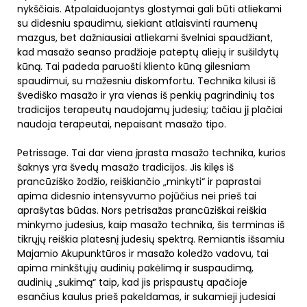
nykščiais. Atpalaiduojantys glostymai gali būti atliekami
su didesniu spaudimu, siekiant atlaisvinti raumenų
mazgus, bet dažniausiai atliekami švelniai spaudžiant,
kad masažo seanso pradžioje pateptų aliejų ir sušildytų
kūną. Tai padeda paruošti kliento kūną gilesniam
spaudimui, su mažesniu diskomfortu. Technika kilusi iš
švediško masažo ir yra vienas iš penkių pagrindinių tos
tradicijos terapeutų naudojamų judesių; tačiau jį plačiai
naudoja terapeutai, nepaisant masažo tipo.
Petrissage. Tai dar viena įprasta masažo technika, kurios
šaknys yra švedų masažo tradicijos. Jis kilęs iš
prancūziško žodžio, reiškiančio „minkyti“ ir paprastai
apima didesnio intensyvumo pojūčius nei prieš tai
aprašytas būdas. Nors petrisažas prancūziškai reiškia
minkymo judesius, kaip masažo technika, šis terminas iš
tikrųjų reiškia platesnį judesių spektrą. Remiantis išsamiu
Majamio Akupunktūros ir masažo koledžo vadovu, tai
apima minkštųjų audinių pakėlimą ir suspaudimą,
audinių „sukimą“ taip, kad jis prispaustų apačioje
esančius kaulus prieš pakeldamas, ir sukamieji judesiai