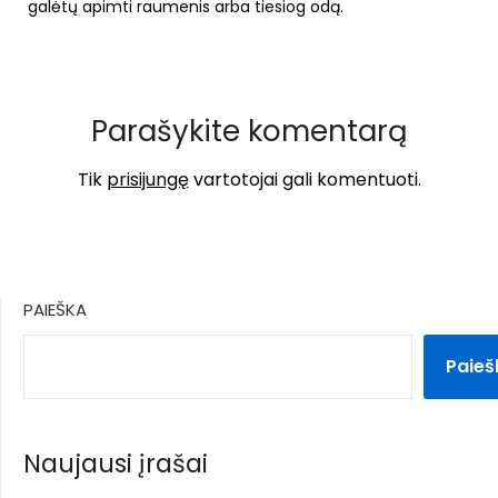
galėtų apimti raumenis arba tiesiog odą.
Parašykite komentarą
Tik
prisijungę
vartotojai gali komentuoti.
PAIEŠKA
Paieš
Naujausi įrašai