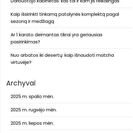
Darbuotojo kabinetas: kas tai ir kam jis reikalingas
Kaip išsirinkti tinkamą patalynės komplektą pagal
sezoną ir medžiagą
Ar 1 karato deimantas tikrai yra geriausias
pasirinkimas?
Nuo arbatos iki desertų: kaip išnaudoti matcha
virtuvėje?
Archyvai
2025 m. spalio mėn.
2025 m. rugsėjo mėn.
2025 m. liepos mėn.