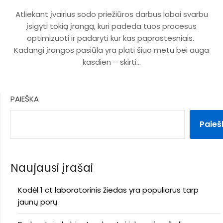
Atliekant įvairius sodo priežiūros darbus labai svarbu
įsigyti tokią įrangą, kuri padeda tuos procesus
optimizuoti ir padaryti kur kas paprastesniais.
Kadangi įrangos pasiūla yra plati šiuo metu bei auga
kasdien – skirti…
PAIEŠKA
Paieš
Naujausi įrašai
Kodėl 1 ct laboratorinis žiedas yra populiarus tarp
jaunų porų