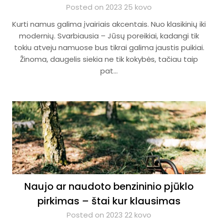
Posted on 2023 25 kovo
Kurti namus galima įvairiais akcentais. Nuo klasikinių iki
modernių. Svarbiausia – Jūsų poreikiai, kadangi tik
tokiu atveju namuose bus tikrai galima jaustis puikiai.
Žinoma, daugelis siekia ne tik kokybės, tačiau taip
pat…
Naujo ar naudoto benzininio pjūklo
pirkimas – štai kur klausimas
Posted on 2023 22 kovo