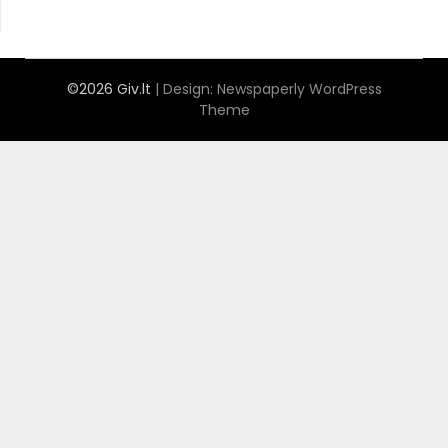
©2026 Giv.lt
| Design:
Newspaperly WordPress
Theme