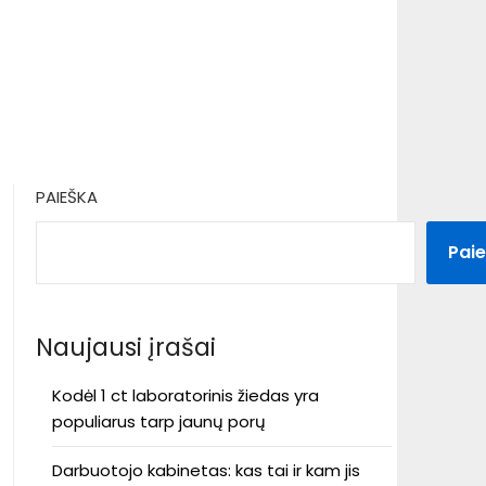
PAIEŠKA
Pai
Naujausi įrašai
Kodėl 1 ct laboratorinis žiedas yra
populiarus tarp jaunų porų
Darbuotojo kabinetas: kas tai ir kam jis