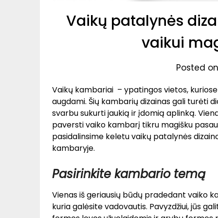
Vaikų patalynės diza
vaikui ma
Posted on
Vaikų kambariai – ypatingos vietos, kuriose 
augdami. Šių kambarių dizainas gali turėti di
svarbu sukurti jaukią ir įdomią aplinką. Vien
paversti vaiko kambarį tikru magišku pasaul
pasidalinsime keletu vaikų patalynės dizaino 
kambaryje.
Pasirinkite kambario temą
Vienas iš geriausių būdų pradedant vaiko kam
kuria galėsite vadovautis. Pavyzdžiui, jūs ga