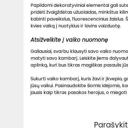
Papildomi dekoratyviniai elementai gali sute
pridėti žvaigždėtas užuolaidas, minkštus kili
kabinti paveikslus, fluorescencinius žaislus.
kvies vaiką į nuotykius ir lavins vaizduotę.
Atsižvelkite į vaiko nuomonę
Galiausiai, svarbu klausyti savo vaiko nuomonė
matyti savo kambarį. Leiskite jiems dalyvaut
aplinką, kuri bus tikras magiškas pasaulis j
Sukurti vaiko kambarį, kuris žavi ir įkvepia, g
jūsų vaikui. Pasinaudokite šiomis idėjomis,
jausis kaip tikras pasakos herojus, o miegoti 
Parašyki