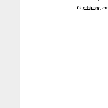
Tik
prisijungę
vart