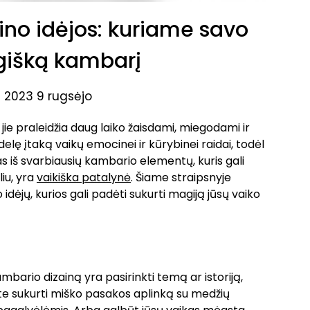
ino idėjos: kuriame savo
gišką kambarį
 2023 9 rugsėjo
jie praleidžia daug laiko žaisdami, miegodami ir
delę įtaką vaikų emocinei ir kūrybinei raidai, todėl
as iš svarbiausių kambario elementų, kuris gali
iu, yra
vaikiška patalynė
. Šiame straipsnyje
idėjų, kurios gali padėti sukurti magiją jūsų vaiko
bario dizainą yra pasirinkti temą ar istoriją,
lite sukurti miško pasakos aplinką su medžių