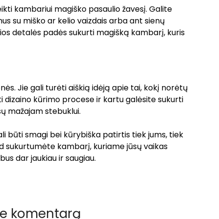
ikti kambariui magiško pasaulio žavesį. Galite
mus su miško ar kelio vaizdais arba ant sienų
 Šios detalės padės sukurti magišką kambarį, kuris
s. Jie gali turėti aiškią idėją apie tai, kokį norėtų
i dizaino kūrimo procese ir kartu galėsite sukurti
ūsų mažajam stebuklui.
ali būti smagi bei kūrybiška patirtis tiek jums, tiek
 kad sukurtumėte kambarį, kuriame jūsų vaikas
bus dar jaukiau ir saugiau.
te komentarą