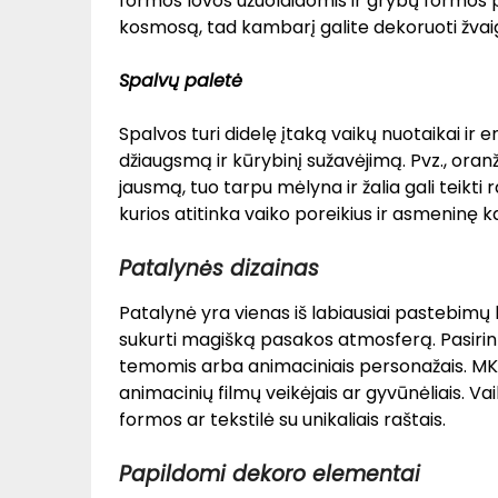
formos lovos užuolaidomis ir grybų formos 
kosmosą, tad kambarį galite dekoruoti žvaigž
Spalvų paletė
Spalvos turi didelę įtaką vaikų nuotaikai ir e
džiaugsmą ir kūrybinį sužavėjimą. Pvz., oranž
jausmą, tuo tarpu mėlyna ir žalia gali teikti
kurios atitinka vaiko poreikius ir asmeninę 
Patalynės dizainas
Patalynė yra vienas iš labiausiai pastebimų
sukurti magišką pasakos atmosferą. Pasir
temomis arba animaciniais personažais. MK t
animacinių filmų veikėjais ar gyvūnėliais. Va
formos ar tekstilė su unikaliais raštais.
Papildomi dekoro elementai