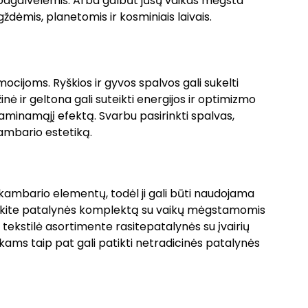
pagalvėlėmis. Arba galbūt jūsų vaikas mėgsta
dėmis, planetomis ir kosminiais laivais.
mocijoms. Ryškios ir gyvos spalvos gali sukelti
inė ir geltona gali suteikti energijos ir optimizmo
 raminamąjį efektą. Svarbu pasirinkti spalvas,
kambario estetiką.
 kambario elementų, todėl ji gali būti naudojama
inkite patalynės komplektą su vaikų mėgstamomis
ekstilė asortimente rasitepatalynės su įvairių
ikams taip pat gali patikti netradicinės patalynės