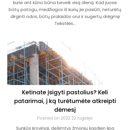
kurie ant kūno būna beveik visą dieną. Kad juose
būtų patogu, medžiagos iš kurių jie pasiūti, neturėtų
dirginti odos, būtų pralaidūs orui ir sugertų drėgmę
Tekstilės…
Ketinate įsigyti pastolius? Keli
patarimai, į ką turėtumėte atkreipti
dėmesį
Posted on 2022 22 rugsėjo
Sunkūs kroviniai, dešimtys žmonių kasdien lipa