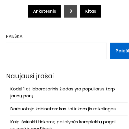
Įrašų
Ankstesnis
8
Kitas
puslapiavimas
PAIEŠKA
Paieš
Naujausi įrašai
Kodėl 1 ct laboratorinis žiedas yra populiarus tarp
jaunų porų
Darbuotojo kabinetas: kas tai ir kam jis reikalingas
Kaip išsirinkti tinkamą patalynės komplektą pagal
sezoną ir medžiagą