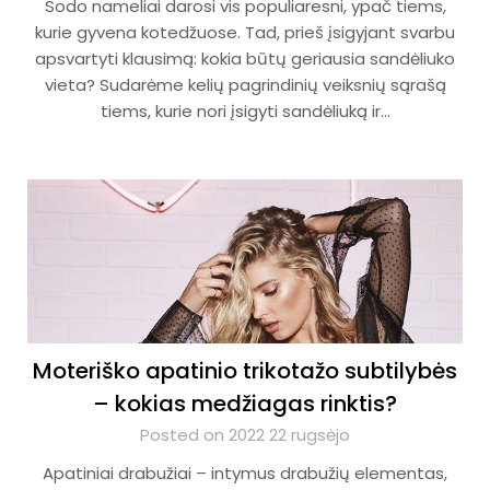
Sodo nameliai darosi vis populiaresni, ypač tiems,
kurie gyvena kotedžuose. Tad, prieš įsigyjant svarbu
apsvartyti klausimą: kokia būtų geriausia sandėliuko
vieta? Sudarėme kelių pagrindinių veiksnių sąrašą
tiems, kurie nori įsigyti sandėliuką ir…
Moteriško apatinio trikotažo subtilybės
– kokias medžiagas rinktis?
Posted on 2022 22 rugsėjo
Apatiniai drabužiai – intymus drabužių elementas,