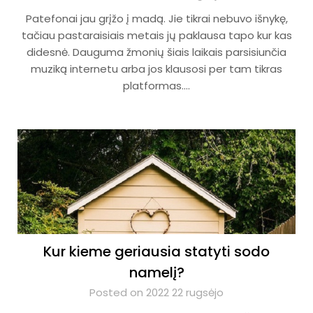
Patefonai jau grįžo į madą. Jie tikrai nebuvo išnykę,
tačiau pastaraisiais metais jų paklausa tapo kur kas
didesnė. Dauguma žmonių šiais laikais parsisiunčia
muziką internetu arba jos klausosi per tam tikras
platformas….
Kur kieme geriausia statyti sodo
namelį?
Posted on 2022 22 rugsėjo