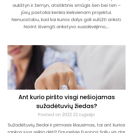
aukštyn ir žemyn, atsitiktinis smūgis šen bei ten –
jūsų pastoliai kenkia kiekvienam projektui.
Nenuostabu, kad kai kurios dalys gali sulūžti anksti.
Norint išvengti ankstyvo susidėvėjimo,…
Ant kurio piršto visgi nešiojamas
sužadėtuvių žiedas?
Posted on 2022 22 rugsėjo
Sužadėtuvių žiedai ir pirmasis klausimas, tai ant kurios
rankos juos reikia dėti? Daugelyje Europos šalių vis dar