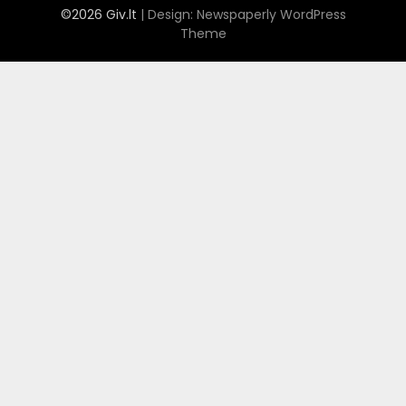
©2026 Giv.lt
| Design:
Newspaperly WordPress
Theme