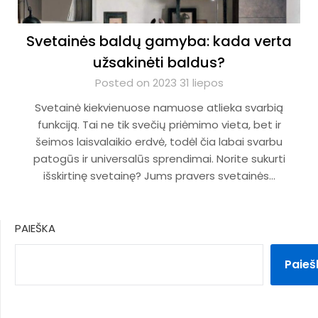
Svetainės baldų gamyba: kada verta
užsakinėti baldus?
Posted on 2023 31 liepos
Svetainė kiekvienuose namuose atlieka svarbią
funkciją. Tai ne tik svečių priėmimo vieta, bet ir
šeimos laisvalaikio erdvė, todėl čia labai svarbu
patogūs ir universalūs sprendimai. Norite sukurti
išskirtinę svetainę? Jums pravers svetainės…
PAIEŠKA
Paieš