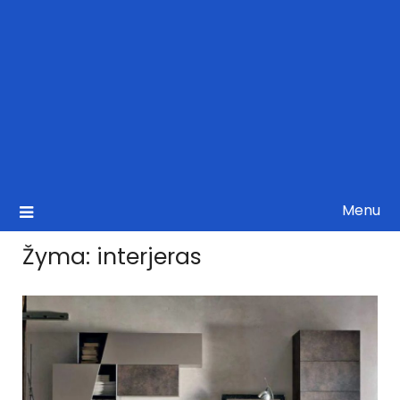
Menu
Žyma:
interjeras