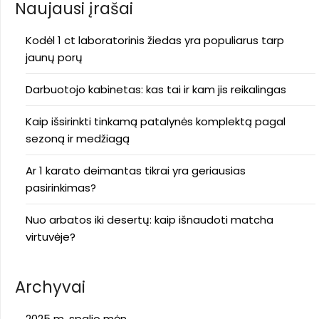
Naujausi įrašai
Kodėl 1 ct laboratorinis žiedas yra populiarus tarp
jaunų porų
Darbuotojo kabinetas: kas tai ir kam jis reikalingas
Kaip išsirinkti tinkamą patalynės komplektą pagal
sezoną ir medžiagą
Ar 1 karato deimantas tikrai yra geriausias
pasirinkimas?
Nuo arbatos iki desertų: kaip išnaudoti matcha
virtuvėje?
Archyvai
2025 m. spalio mėn.