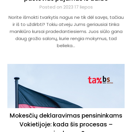
Posted on 2023 17 liepos
Norite išmokti tvarkytis nagus ne tik dėl savęs, tačiau
ir iš to uždirbti? Tokiu atveju Jums geriausiai tinka
manikiūro kursai pradedantiesiems. Juos siūlo gana
daug grožio salonų, kurie rengia mokymus, tad
belieka…
Mokesčių deklaravimas pensininkams
Vokietijoje: kada šis procesas –