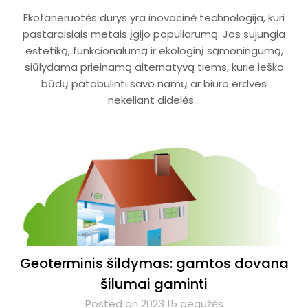
Ekofaneruotės durys yra inovacinė technologija, kuri
pastaraisiais metais įgijo populiarumą. Jos sujungia
estetiką, funkcionalumą ir ekologinį sąmoningumą,
siūlydama prieinamą alternatyvą tiems, kurie ieško
būdų patobulinti savo namų ar biuro erdves
nekeliant didelės…
Geoterminis šildymas: gamtos dovana
šilumai gaminti
Posted on 2023 15 gegužės