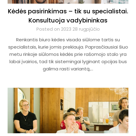
Kėdės pasirinkimas – tik su specialistai.
Konsultuoja vadybininkas
Posted on 2023 28 rugpjūčio
Renkantis biuro kėdes visada siūlome tartis su
specialistais, kurie jomis prekiauja. Paprasčiausiai šiuo
metu rinkoje siūlomos kėdės prie rašomojo stalo yra
labai įvairios, tad tik sistemingai lyginant opcijas bus
galima rasti variantą,…