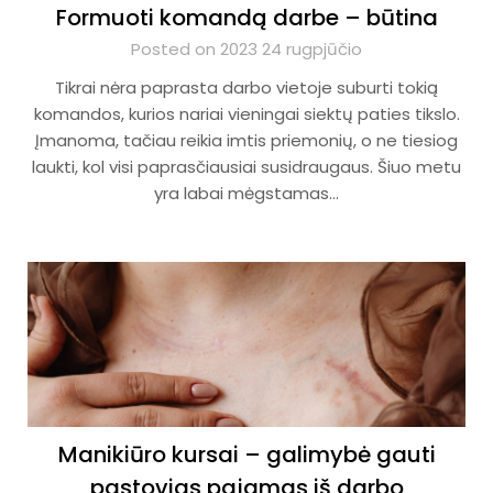
Formuoti komandą darbe – būtina
Posted on 2023 24 rugpjūčio
Tikrai nėra paprasta darbo vietoje suburti tokią
komandos, kurios nariai vieningai siektų paties tikslo.
Įmanoma, tačiau reikia imtis priemonių, o ne tiesiog
laukti, kol visi paprasčiausiai susidraugaus. Šiuo metu
yra labai mėgstamas…
Manikiūro kursai – galimybė gauti
pastovias pajamas iš darbo