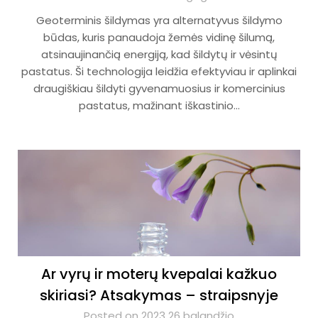
Geoterminis šildymas yra alternatyvus šildymo
būdas, kuris panaudoja žemės vidinę šilumą,
atsinaujinančią energiją, kad šildytų ir vėsintų
pastatus. Ši technologija leidžia efektyviau ir aplinkai
draugiškiau šildyti gyvenamuosius ir komercinius
pastatus, mažinant iškastinio…
Ar vyrų ir moterų kvepalai kažkuo
skiriasi? Atsakymas – straipsnyje
Posted on 2023 26 balandžio