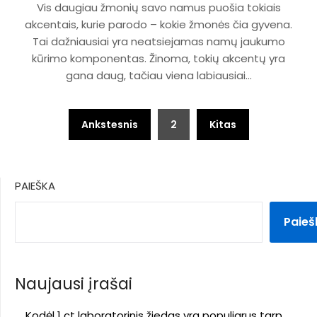
Vis daugiau žmonių savo namus puošia tokiais
akcentais, kurie parodo – kokie žmonės čia gyvena.
Tai dažniausiai yra neatsiejamas namų jaukumo
kūrimo komponentas. Žinoma, tokių akcentų yra
gana daug, tačiau viena labiausiai…
Įrašų
Ankstesnis
2
Kitas
puslapiavimas
PAIEŠKA
Paieš
Naujausi įrašai
Kodėl 1 ct laboratorinis žiedas yra populiarus tarp