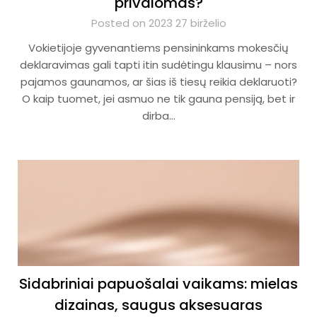
privalomas?
Posted on 2023 27 birželio
Vokietijoje gyvenantiems pensininkams mokesčių
deklaravimas gali tapti itin sudėtingu klausimu – nors
pajamos gaunamos, ar šias iš tiesų reikia deklaruoti?
O kaip tuomet, jei asmuo ne tik gauna pensiją, bet ir
dirba…
Sidabriniai papuošalai vaikams: mielas
dizainas, saugus aksesuaras